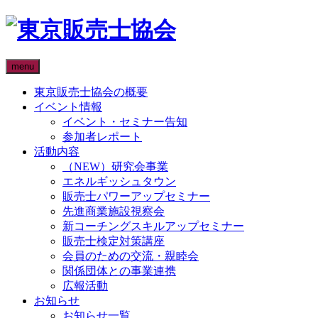
menu
東京販売士協会の概要
イベント情報
イベント・セミナー告知
参加者レポート
活動内容
（NEW）研究会事業
エネルギッシュタウン
販売士パワーアップセミナー
先進商業施設視察会
新コーチングスキルアップセミナー
販売士検定対策講座
会員のための交流・親睦会
関係団体との事業連携
広報活動
お知らせ
お知らせ一覧