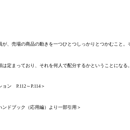
員が、売場の商品の動きを一つひとつしっかりとつかむこと。
額は定まっており、それを何人で配分するかということになる
P.112～P.114＞
ハンドブック（応用編）より一部引用＞