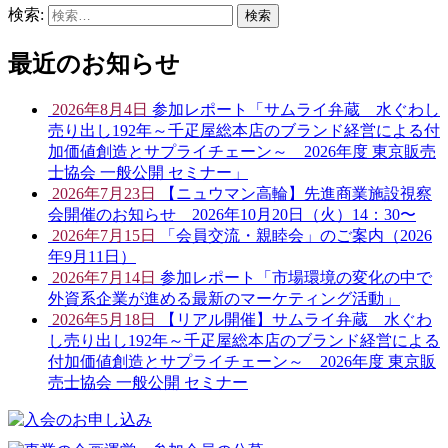
検索:
最近のお知らせ
2026年8月4日
参加レポート「サムライ弁蔵 水ぐわし
売り出し192年～千疋屋総本店のブランド経営による付
加価値創造とサプライチェーン～ 2026年度 東京販売
士協会 一般公開 セミナー」
2026年7月23日
【ニュウマン高輪】先進商業施設視察
会開催のお知らせ 2026年10月20日（火）14：30〜
2026年7月15日
「会員交流・親睦会」のご案内（2026
年9月11日）
2026年7月14日
参加レポート「市場環境の変化の中で
外資系企業が進める最新のマーケティング活動」
2026年5月18日
【リアル開催】サムライ弁蔵 水ぐわ
し売り出し192年～千疋屋総本店のブランド経営による
付加価値創造とサプライチェーン～ 2026年度 東京販
売士協会 一般公開 セミナー