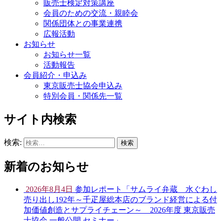
販売士検定対策講座
会員のための交流・親睦会
関係団体との事業連携
広報活動
お知らせ
お知らせ一覧
活動報告
会員紹介・申込み
東京販売士協会申込み
特別会員・関係先一覧
サイト内検索
検索:
新着のお知らせ
2026年8月4日
参加レポート「サムライ弁蔵 水ぐわし
売り出し192年～千疋屋総本店のブランド経営による付
加価値創造とサプライチェーン～ 2026年度 東京販売
士協会 一般公開 セミナー」