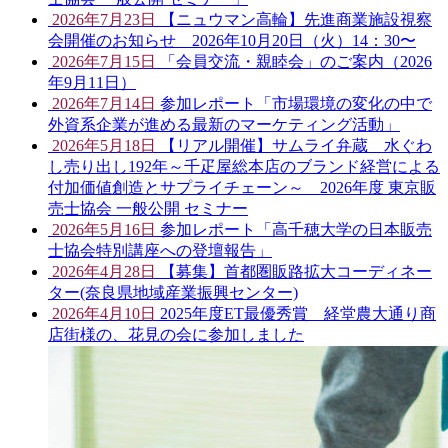
2026年7月23日
【ニュウマン高輪】先進商業施設視察
会開催のお知らせ 2026年10月20日（火）14：30〜
2026年7月15日
「会員交流・親睦会」のご案内（2026
年9月11日）
2026年7月14日
参加レポート「市場環境の変化の中で
外資系企業が進める最新のマーケティング活動」
2026年5月18日
【リアル開催】サムライ弁蔵 水ぐわ
し売り出し192年～千疋屋総本店のブランド経営による
付加価値創造とサプライチェーン～ 2026年度 東京販
売士協会 一般公開 セミナー
2026年5月16日
参加レポート「高千穂大学の日本販売
士協会特別講座への登壇報告」
2026年4月28日
【募集】首都圏販路拡大コーディネー
ター(奈良県地域産業振興センター)
2026年4月10日
2025年度ET最優秀賞 経堂農大通り商
店街様の、花見の会に参加しました