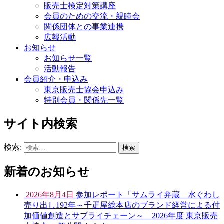
販売士検定対策講座
会員のための交流・親睦会
関係団体との事業連携
広報活動
お知らせ
お知らせ一覧
活動報告
会員紹介・申込み
東京販売士協会申込み
特別会員・関係先一覧
サイト内検索
検索:
新着のお知らせ
2026年8月4日
参加レポート「サムライ弁蔵 水ぐわし
売り出し192年～千疋屋総本店のブランド経営による付
加価値創造とサプライチェーン～ 2026年度 東京販売