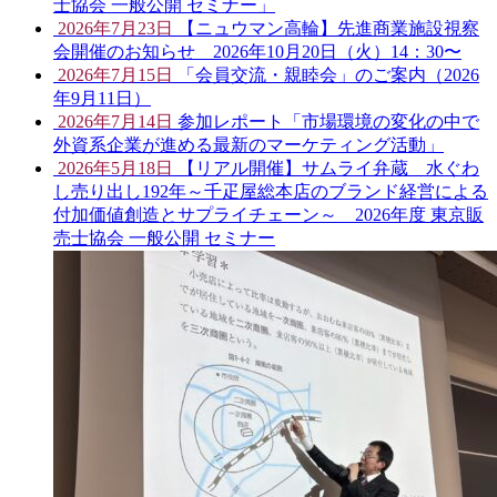
士協会 一般公開 セミナー」
2026年7月23日
【ニュウマン高輪】先進商業施設視察
会開催のお知らせ 2026年10月20日（火）14：30〜
2026年7月15日
「会員交流・親睦会」のご案内（2026
年9月11日）
2026年7月14日
参加レポート「市場環境の変化の中で
外資系企業が進める最新のマーケティング活動」
2026年5月18日
【リアル開催】サムライ弁蔵 水ぐわ
し売り出し192年～千疋屋総本店のブランド経営による
付加価値創造とサプライチェーン～ 2026年度 東京販
売士協会 一般公開 セミナー