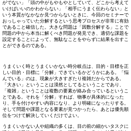
がでない」「頭の中がもやもやとしていて、どこから考えて
いけばいいのかわからない」「相手にうまく伝わらない」と
いう本質がなかなか見つからないときに、今回のセミナーで
おっしゃっていた分解するという思考プロセスが非常に有効
であること確信した。大きな問題は「因数分解する」ことで
問題の中から本当に解くべき問題が発見でき、適切な課題を
設定することによって、無駄なことをやらずに結果を出すこ
とができるのである。
うまくいく時とうまくいかない時分岐点は、目的・目標を正
しい目的・目標に「分解」できているかどうかにある。「悩
んでいる」のは、現象が大きすぎたり複雑だからである。
「大きい」ということは漠然としてるということであり、
「複雑」ということは複数の要素が絡み合っているというこ
とである。それを「分解」すれば、物事が具体的になった
り、手を付けやすい内容になり、より明確になったりする。
そして問題や課題となる要素が見つかったら、あとは優先順
位をつけて解決していくだけでよい。
うまくいかない人や組織の多くは、目の前の細かいタスクに