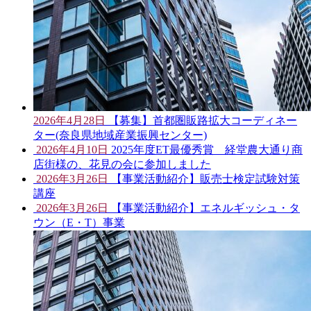
2026年4月28日
【募集】首都圏販路拡大コーディネー
ター(奈良県地域産業振興センター)
2026年4月10日
2025年度ET最優秀賞 経堂農大通り商
店街様の、花見の会に参加しました
2026年3月26日
【事業活動紹介】販売士検定試験対策
講座
2026年3月26日
【事業活動紹介】エネルギッシュ・タ
ウン（E・T）事業