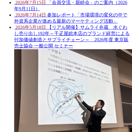
2026年7月15日
「会員交流・親睦会」のご案内（2026
年9月11日）
2026年7月14日
参加レポート「市場環境の変化の中で
外資系企業が進める最新のマーケティング活動」
2026年5月18日
【リアル開催】サムライ弁蔵 水ぐわ
し売り出し192年～千疋屋総本店のブランド経営による
付加価値創造とサプライチェーン～ 2026年度 東京販
売士協会 一般公開 セミナー