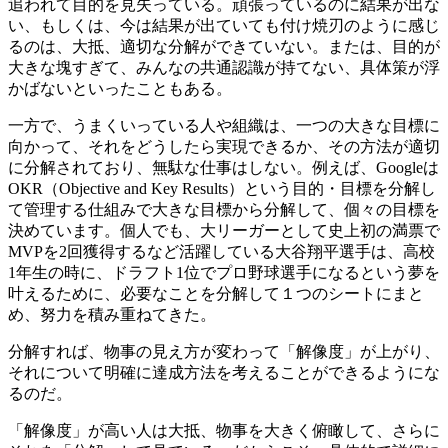
追われて目的を見失っている。頑張っているのに結果が出な
い、もしくは、今は結果が出ていても付け焼刃のように感じ
るのは、大抵、適切な分解ができていない。または、目的が
大きな塊すぎて、みんなの共通認識が持てない、具体策が浮
かばないといったこともある。
一方で、うまくいっている人や組織は、一つの大きな目標に
向かって、それをどうしたら実現できるか、その方法が適切
に分解されており、無駄な仕事はしない。例えば、Googleは
OKR（Objective and Key Results）という目的・目標を分解し
て管理する仕組みで大きな目標から分解して、個々の目標を
決めています。個人でも、大リーガーとして史上初の満票で
MVPを2回獲得するなど活躍している大谷翔平選手は、高校
1年生の時に、ドラフト1位でプロ野球選手になるという夢を
叶えるために、必要なことを分解して１つのシートにまと
め、努力を積み重ねてきた。
分解すれば、物事の見え方が変わって「解像度」が上がり、
それについて明確に達成方法を考えることができるようにな
るのだ。
「解像度」が高い人は大抵、物事を大きく俯瞰して、さらに