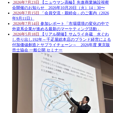
2026年7月23日
【ニュウマン高輪】先進商業施設視察
会開催のお知らせ 2026年10月20日（火）14：30〜
2026年7月15日
「会員交流・親睦会」のご案内（2026
年9月11日）
2026年7月14日
参加レポート「市場環境の変化の中で
外資系企業が進める最新のマーケティング活動」
2026年5月18日
【リアル開催】サムライ弁蔵 水ぐわ
し売り出し192年～千疋屋総本店のブランド経営による
付加価値創造とサプライチェーン～ 2026年度 東京販
売士協会 一般公開 セミナー