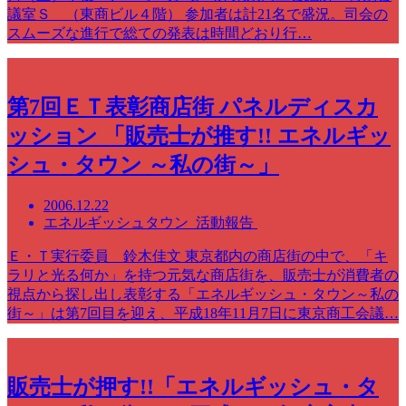
議室Ｓ （東商ビル４階） 参加者は計21名で盛況。司会の
スムーズな進行で総ての発表は時間どおり行…
第7回ＥＴ表彰商店街 パネルディスカ
ッション 「販売士が推す!! エネルギッ
シュ・タウン ～私の街～」
2006.12.22
エネルギッシュタウン 活動報告
Ｅ・Ｔ実行委員 鈴木佳文 東京都内の商店街の中で、「キ
ラリと光る何か」を持つ元気な商店街を、販売士が消費者の
視点から探し出し表彰する「エネルギッシュ・タウン～私の
街～」は第7回目を迎え、平成18年11月7日に東京商工会議…
販売士が押す!!「エネルギッシュ・タ