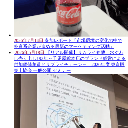
2026年7月14日
参加レポート「市場環境の変化の中で
外資系企業が進める最新のマーケティング活動」
2026年5月18日
【リアル開催】サムライ弁蔵 水ぐわ
し売り出し192年～千疋屋総本店のブランド経営による
付加価値創造とサプライチェーン～ 2026年度 東京販
売士協会 一般公開 セミナー