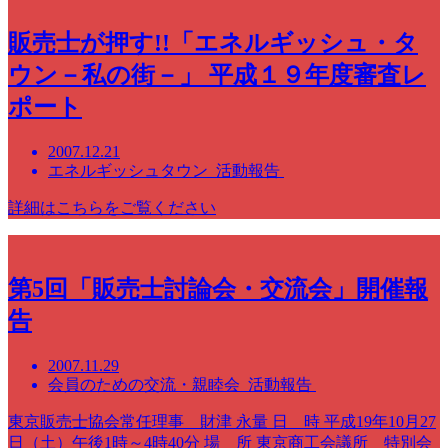
販売士が押す!!「エネルギッシュ・タ
ウン－私の街－」 平成１９年度審査レ
ポート
2007.12.21
エネルギッシュタウン 活動報告
詳細はこちらをご覧ください
第5回「販売士討論会・交流会」開催報
告
2007.11.29
会員のための交流・親睦会 活動報告
東京販売士協会常任理事 財津 永量 日 時 平成19年10月27
日（土）午後1時～4時40分 場 所 東京商工会議所 特別会