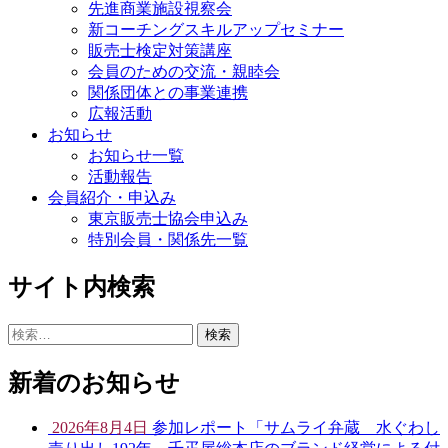
先進商業施設視察会
新コーチングスキルアップセミナー
販売士検定対策講座
会員のための交流・親睦会
関係団体との事業連携
広報活動
お知らせ
お知らせ一覧
活動報告
会員紹介・申込み
東京販売士協会申込み
特別会員・関係先一覧
サイト内検索
検
索:
新着のお知らせ
2026年8月4日
参加レポート「サムライ弁蔵 水ぐわし