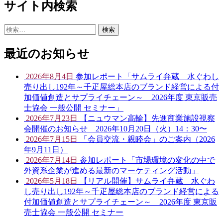
サイト内検索
検
索:
最近のお知らせ
2026年8月4日
参加レポート「サムライ弁蔵 水ぐわし
売り出し192年～千疋屋総本店のブランド経営による付
加価値創造とサプライチェーン～ 2026年度 東京販売
士協会 一般公開 セミナー」
2026年7月23日
【ニュウマン高輪】先進商業施設視察
会開催のお知らせ 2026年10月20日（火）14：30〜
2026年7月15日
「会員交流・親睦会」のご案内（2026
年9月11日）
2026年7月14日
参加レポート「市場環境の変化の中で
外資系企業が進める最新のマーケティング活動」
2026年5月18日
【リアル開催】サムライ弁蔵 水ぐわ
し売り出し192年～千疋屋総本店のブランド経営による
付加価値創造とサプライチェーン～ 2026年度 東京販
売士協会 一般公開 セミナー