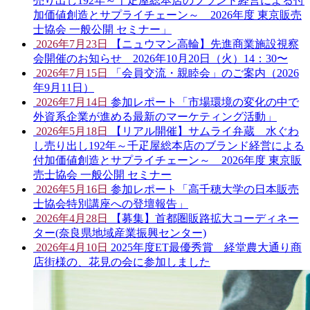
売り出し192年～千疋屋総本店のブランド経営による付
加価値創造とサプライチェーン～ 2026年度 東京販売
士協会 一般公開 セミナー」
2026年7月23日
【ニュウマン高輪】先進商業施設視察
会開催のお知らせ 2026年10月20日（火）14：30〜
2026年7月15日
「会員交流・親睦会」のご案内（2026
年9月11日）
2026年7月14日
参加レポート「市場環境の変化の中で
外資系企業が進める最新のマーケティング活動」
2026年5月18日
【リアル開催】サムライ弁蔵 水ぐわ
し売り出し192年～千疋屋総本店のブランド経営による
付加価値創造とサプライチェーン～ 2026年度 東京販
売士協会 一般公開 セミナー
2026年5月16日
参加レポート「高千穂大学の日本販売
士協会特別講座への登壇報告」
2026年4月28日
【募集】首都圏販路拡大コーディネー
ター(奈良県地域産業振興センター)
2026年4月10日
2025年度ET最優秀賞 経堂農大通り商
店街様の、花見の会に参加しました