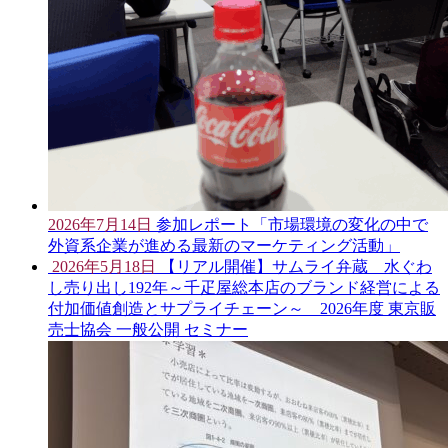
2026年7月14日
参加レポート「市場環境の変化の中で
外資系企業が進める最新のマーケティング活動」
2026年5月18日
【リアル開催】サムライ弁蔵 水ぐわ
し売り出し192年～千疋屋総本店のブランド経営による
付加価値創造とサプライチェーン～ 2026年度 東京販
売士協会 一般公開 セミナー