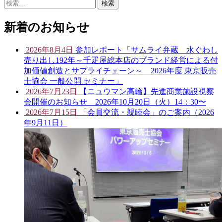
検
索:
新着のお知らせ
2026年8月4日
参加レポート「サムライ弁蔵 水ぐわし
売り出し192年～千疋屋総本店のブランド経営による付
加価値創造とサプライチェーン～ 2026年度 東京販売
士協会 一般公開 セミナー」
2026年7月23日
【ニュウマン高輪】先進商業施設視察
会開催のお知らせ 2026年10月20日（火）14：30〜
2026年7月15日
「会員交流・親睦会」のご案内（2026
年9月11日）