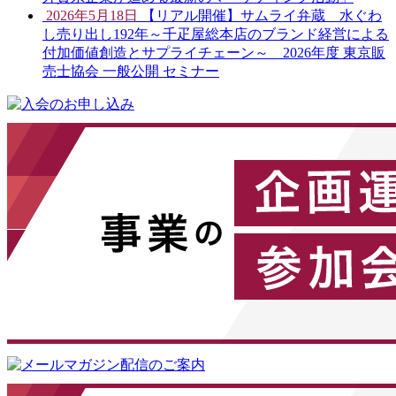
2026年5月18日
【リアル開催】サムライ弁蔵 水ぐわ
し売り出し192年～千疋屋総本店のブランド経営による
付加価値創造とサプライチェーン～ 2026年度 東京販
売士協会 一般公開 セミナー