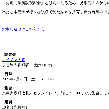
「先進商業施設視察会」とは別になるため、見学先の方から
私たち販売士が様々な視点で見た結果を共有し自分自身の今
お申し込みはこちらから
□訪問先
マチノマ大森
京急線大森町駅 徒歩約10分
□日時
2025年7月26日（土）15：00～
□集合
京急大森町改札外セブンイレブン前に15：00までに集合して
□定員
10名（先着順）