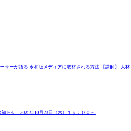
ーサーが語る 令和版メディアに取材される⽅法 【講師】 ⼤林 健
らせ 2025年10月23日（木）１５：００～