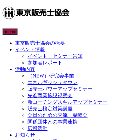
menu
東京販売士協会の概要
イベント情報
イベント・セミナー告知
参加者レポート
活動内容
（NEW）研究会事業
エネルギッシュタウン
販売士パワーアップセミナー
先進商業施設視察会
新コーチングスキルアップセミナー
販売士検定対策講座
会員のための交流・親睦会
関係団体との事業連携
広報活動
お知らせ