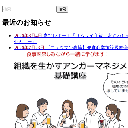
検
索:
最近のお知らせ
2026年8月4日
参加レポート「サムライ弁蔵 水ぐわし売
セミナー」
2026年7月23日
【ニュウマン高輪】先進商業施設視察会開催