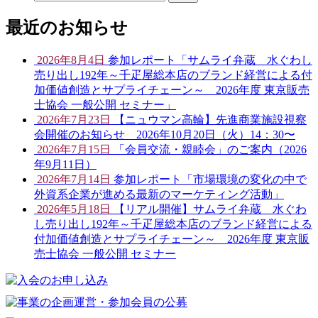
最近のお知らせ
2026年8月4日
参加レポート「サムライ弁蔵 水ぐわし
売り出し192年～千疋屋総本店のブランド経営による付
加価値創造とサプライチェーン～ 2026年度 東京販売
士協会 一般公開 セミナー」
2026年7月23日
【ニュウマン高輪】先進商業施設視察
会開催のお知らせ 2026年10月20日（火）14：30〜
2026年7月15日
「会員交流・親睦会」のご案内（2026
年9月11日）
2026年7月14日
参加レポート「市場環境の変化の中で
外資系企業が進める最新のマーケティング活動」
2026年5月18日
【リアル開催】サムライ弁蔵 水ぐわ
し売り出し192年～千疋屋総本店のブランド経営による
付加価値創造とサプライチェーン～ 2026年度 東京販
売士協会 一般公開 セミナー