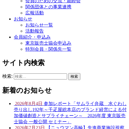
会員のための交流・親睦会
関係団体との事業連携
広報活動
お知らせ
お知らせ一覧
活動報告
会員紹介・申込み
東京販売士協会申込み
特別会員・関係先一覧
サイト内検索
検索:
新着のお知らせ
2026年8月4日
参加レポート「サムライ弁蔵 水ぐわし
売り出し192年～千疋屋総本店のブランド経営による付
加価値創造とサプライチェーン～ 2026年度 東京販売
士協会 一般公開 セミナー」
2026年7月23日
【ニュウマン高輪】先進商業施設視察