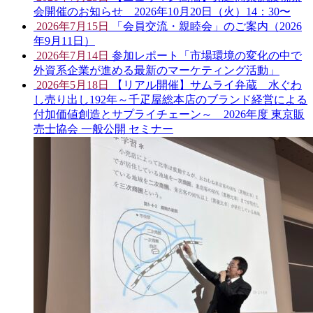
会開催のお知らせ 2026年10月20日（火）14：30〜
2026年7月15日
「会員交流・親睦会」のご案内（2026
年9月11日）
2026年7月14日
参加レポート「市場環境の変化の中で
外資系企業が進める最新のマーケティング活動」
2026年5月18日
【リアル開催】サムライ弁蔵 水ぐわ
し売り出し192年～千疋屋総本店のブランド経営による
付加価値創造とサプライチェーン～ 2026年度 東京販
売士協会 一般公開 セミナー