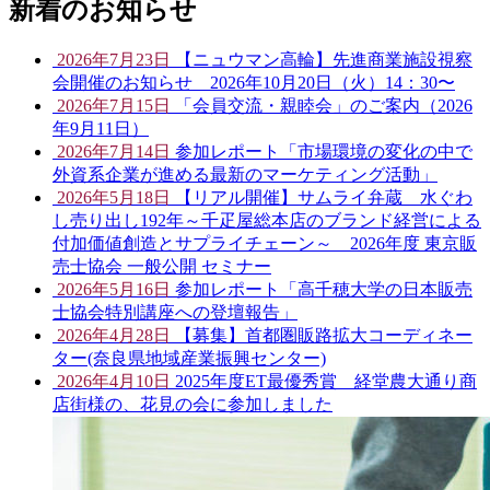
新着のお知らせ
2026年7月23日
【ニュウマン高輪】先進商業施設視察
会開催のお知らせ 2026年10月20日（火）14：30〜
2026年7月15日
「会員交流・親睦会」のご案内（2026
年9月11日）
2026年7月14日
参加レポート「市場環境の変化の中で
外資系企業が進める最新のマーケティング活動」
2026年5月18日
【リアル開催】サムライ弁蔵 水ぐわ
し売り出し192年～千疋屋総本店のブランド経営による
付加価値創造とサプライチェーン～ 2026年度 東京販
売士協会 一般公開 セミナー
2026年5月16日
参加レポート「高千穂大学の日本販売
士協会特別講座への登壇報告」
2026年4月28日
【募集】首都圏販路拡大コーディネー
ター(奈良県地域産業振興センター)
2026年4月10日
2025年度ET最優秀賞 経堂農大通り商
店街様の、花見の会に参加しました