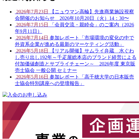
2026年7月23日
【ニュウマン高輪】先進商業施設視察
会開催のお知らせ 2026年10月20日（火）14：30〜
2026年7月15日
「会員交流・親睦会」のご案内（2026
年9月11日）
2026年7月14日
参加レポート「市場環境の変化の中で
外資系企業が進める最新のマーケティング活動」
2026年5月18日
【リアル開催】サムライ弁蔵 水ぐわ
し売り出し192年～千疋屋総本店のブランド経営による
付加価値創造とサプライチェーン～ 2026年度 東京販
売士協会 一般公開 セミナー
2026年5月16日
参加レポート「高千穂大学の日本販売
士協会特別講座への登壇報告」