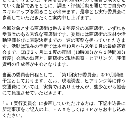
ていく趣旨であるともに、調査・評価活動を通じてご自身の
スキルアップを図ることが出来ます。是非とも実行委員会に
参画していただきたくご案内申し上げます。
今回対象とする商店街は過去９年度分の36商店街、いずれも
受賞歴のある秀逸な商店街です。委員には商店街の取材や活
動評価並びに表彰決定までの一連の実務を担っていただきま
す。活動は現在の予定では本年10月から来年６月の最終審査
会まで、ほぼ２ヶ月に１度の夜間（18時30分から１時間30分
程度）会議の出席と、商店街の現地視察・ヒアリング、評価
資料の作成等が中心となります。
当面の委員会日程として、「第1回実行委員会」を10月開催
予定としております。なお、現地調査、ヒアリング等に伴う
交通費については、実費ではありませんが、些少ながら協会
にて負担させていただきます。
｢ＥＴ実行委員会｣に参画していただける方は、下記申込書に
所定事項をご記入の上、ＦＡＸもしくはＨＰからお申し込み
ください。