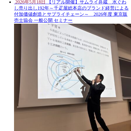
2026年5月18日
【リアル開催】サムライ弁蔵 水ぐわ
し売り出し192年～千疋屋総本店のブランド経営による
付加価値創造とサプライチェーン～ 2026年度 東京販
売士協会 一般公開 セミナー