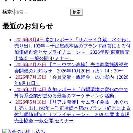
検索:
最近のお知らせ
2026年8月4日
参加レポート「サムライ弁蔵 水ぐわし
売り出し192年～千疋屋総本店のブランド経営による付
加価値創造とサプライチェーン～ 2026年度 東京販売
士協会 一般公開 セミナー」
2026年7月23日
【ニュウマン高輪】先進商業施設視察
会開催のお知らせ 2026年10月20日（火）14：30〜
2026年7月15日
「会員交流・親睦会」のご案内（2026
年9月11日）
2026年7月14日
参加レポート「市場環境の変化の中で
外資系企業が進める最新のマーケティング活動」
2026年5月18日
【リアル開催】サムライ弁蔵 水ぐわ
し売り出し192年～千疋屋総本店のブランド経営による
付加価値創造とサプライチェーン～ 2026年度 東京販
売士協会 一般公開 セミナー