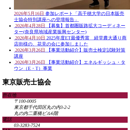
2026年5月16日
参加レポート「高千穂大学の日本販売
士協会特別講座への登壇報告」
2026年4月28日
【募集】首都圏販路拡大コーディネー
ター(奈良県地域産業振興センター)
2026年4月10日
2025年度ET最優秀賞 経堂農大通り商
店街様の、花見の会に参加しました
2026年3月26日
【事業活動紹介】販売士検定試験対策
講座
2026年3月26日
【事業活動紹介】エネルギッシュ・タ
ウン（E・T）事業
東京販売士協会
所在地
〒100-0005
東京都千代田区丸の内3-2-2
丸の内二重橋ビル6階
電話
03-3283-7524