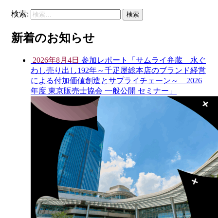
検索:
新着のお知らせ
2026年8月4日
参加レポート「サムライ弁蔵 水ぐ
わし売り出し192年～千疋屋総本店のブランド経営
による付加価値創造とサプライチェーン～ 2026
年度 東京販売士協会 一般公開 セミナー」