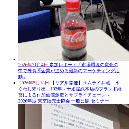
2026年7月14日
参加レポート「市場環境の変化の
中で外資系企業が進める最新のマーケティング活
動」
2026年5月18日
【リアル開催】サムライ弁蔵 水
ぐわし売り出し192年～千疋屋総本店のブランド経
営による付加価値創造とサプライチェーン～
2026年度 東京販売士協会 一般公開 セミナー