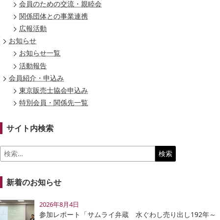
会員のための交流・親睦会
関係団体との事業連携
広報活動
お知らせ
お知らせ一覧
活動報告
会員紹介・申込み
東京販売士協会申込み
特別会員・関係先一覧
サイト内検索
検
索:
新着のお知らせ
2026年8月4日
参加レポート「サムライ弁蔵 水ぐわし売り出し192年～