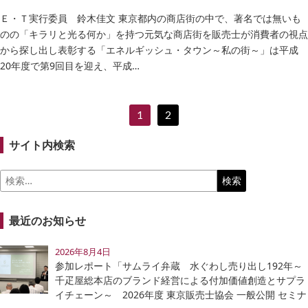
Ｅ・Ｔ実行委員 鈴木佳文 東京都内の商店街の中で、著名では無いも
のの「キラリと光る何か」を持つ元気な商店街を販売士が消費者の視点
から探し出し表彰する「エネルギッシュ・タウン～私の街～」は平成
20年度で第9回目を迎え、平成…
1
2
サイト内検索
検
索:
最近のお知らせ
2026年8月4日
参加レポート「サムライ弁蔵 水ぐわし売り出し192年～
千疋屋総本店のブランド経営による付加価値創造とサプラ
イチェーン～ 2026年度 東京販売士協会 一般公開 セミナ