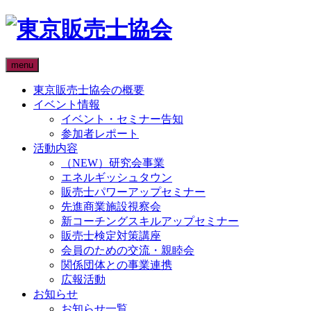
menu
東京販売士協会の概要
イベント情報
イベント・セミナー告知
参加者レポート
活動内容
（NEW）研究会事業
エネルギッシュタウン
販売士パワーアップセミナー
先進商業施設視察会
新コーチングスキルアップセミナー
販売士検定対策講座
会員のための交流・親睦会
関係団体との事業連携
広報活動
お知らせ
お知らせ一覧