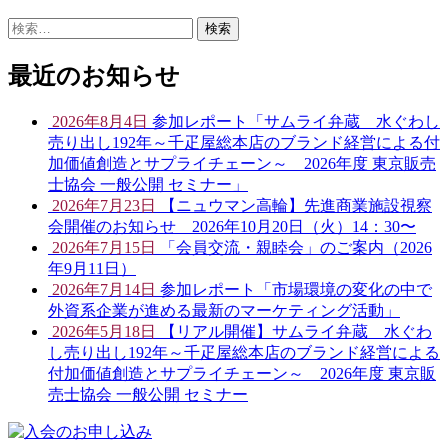
検
索:
最近のお知らせ
2026年8月4日
参加レポート「サムライ弁蔵 水ぐわし
売り出し192年～千疋屋総本店のブランド経営による付
加価値創造とサプライチェーン～ 2026年度 東京販売
士協会 一般公開 セミナー」
2026年7月23日
【ニュウマン高輪】先進商業施設視察
会開催のお知らせ 2026年10月20日（火）14：30〜
2026年7月15日
「会員交流・親睦会」のご案内（2026
年9月11日）
2026年7月14日
参加レポート「市場環境の変化の中で
外資系企業が進める最新のマーケティング活動」
2026年5月18日
【リアル開催】サムライ弁蔵 水ぐわ
し売り出し192年～千疋屋総本店のブランド経営による
付加価値創造とサプライチェーン～ 2026年度 東京販
売士協会 一般公開 セミナー