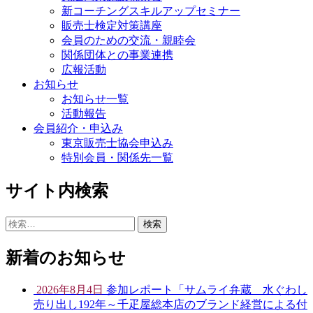
新コーチングスキルアップセミナー
販売士検定対策講座
会員のための交流・親睦会
関係団体との事業連携
広報活動
お知らせ
お知らせ一覧
活動報告
会員紹介・申込み
東京販売士協会申込み
特別会員・関係先一覧
サイト内検索
検
索:
新着のお知らせ
2026年8月4日
参加レポート「サムライ弁蔵 水ぐわし
売り出し192年～千疋屋総本店のブランド経営による付