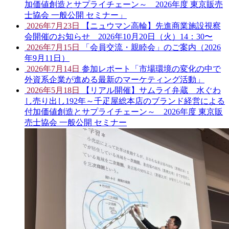
加価値創造とサプライチェーン～ 2026年度 東京販売
士協会 一般公開 セミナー」
2026年7月23日
【ニュウマン高輪】先進商業施設視察
会開催のお知らせ 2026年10月20日（火）14：30〜
2026年7月15日
「会員交流・親睦会」のご案内（2026
年9月11日）
2026年7月14日
参加レポート「市場環境の変化の中で
外資系企業が進める最新のマーケティング活動」
2026年5月18日
【リアル開催】サムライ弁蔵 水ぐわ
し売り出し192年～千疋屋総本店のブランド経営による
付加価値創造とサプライチェーン～ 2026年度 東京販
売士協会 一般公開 セミナー