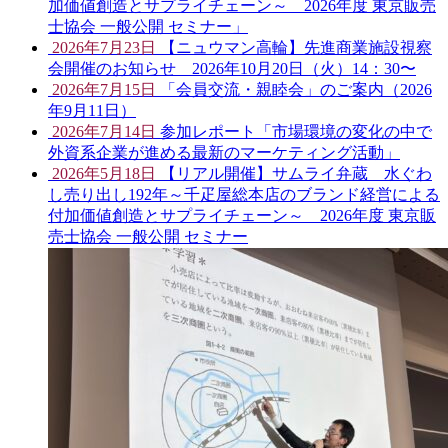
加価値創造とサプライチェーン～ 2026年度 東京販売
士協会 一般公開 セミナー」
2026年7月23日
【ニュウマン高輪】先進商業施設視察
会開催のお知らせ 2026年10月20日（火）14：30〜
2026年7月15日
「会員交流・親睦会」のご案内（2026
年9月11日）
2026年7月14日
参加レポート「市場環境の変化の中で
外資系企業が進める最新のマーケティング活動」
2026年5月18日
【リアル開催】サムライ弁蔵 水ぐわ
し売り出し192年～千疋屋総本店のブランド経営による
付加価値創造とサプライチェーン～ 2026年度 東京販
売士協会 一般公開 セミナー