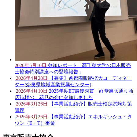
2026年5月16日
参加レポート「高千穂大学の日本販売
士協会特別講座への登壇報告」
2026年4月28日
【募集】首都圏販路拡大コーディネー
ター(奈良県地域産業振興センター)
2026年4月10日
2025年度ET最優秀賞 経堂農大通り商
店街様の、花見の会に参加しました
2026年3月26日
【事業活動紹介】販売士検定試験対策
講座
2026年3月26日
【事業活動紹介】エネルギッシュ・タ
ウン（E・T）事業