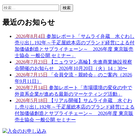
検
索:
最近のお知らせ
2026年8月4日
参加レポート「サムライ弁蔵 水ぐわし
売り出し192年～千疋屋総本店のブランド経営による付
加価値創造とサプライチェーン～ 2026年度 東京販売
士協会 一般公開 セミナー」
2026年7月23日
【ニュウマン高輪】先進商業施設視察
会開催のお知らせ 2026年10月20日（火）14：30〜
2026年7月15日
「会員交流・親睦会」のご案内（2026
年9月11日）
2026年7月14日
参加レポート「市場環境の変化の中で
外資系企業が進める最新のマーケティング活動」
2026年5月18日
【リアル開催】サムライ弁蔵 水ぐわ
し売り出し192年～千疋屋総本店のブランド経営による
付加価値創造とサプライチェーン～ 2026年度 東京販
売士協会 一般公開 セミナー