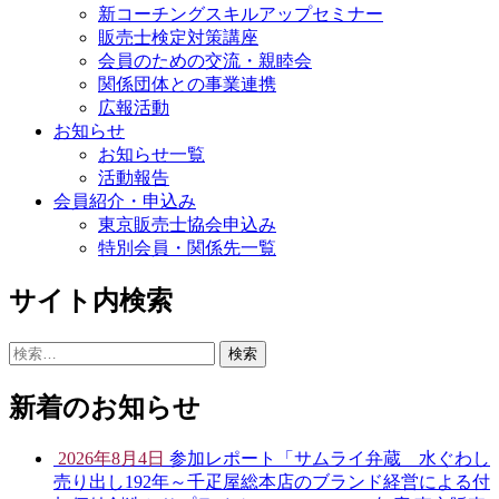
新コーチングスキルアップセミナー
販売士検定対策講座
会員のための交流・親睦会
関係団体との事業連携
広報活動
お知らせ
お知らせ一覧
活動報告
会員紹介・申込み
東京販売士協会申込み
特別会員・関係先一覧
サイト内検索
検
索:
新着のお知らせ
2026年8月4日
参加レポート「サムライ弁蔵 水ぐわし
売り出し192年～千疋屋総本店のブランド経営による付