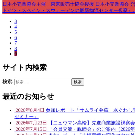
日本小売業協会主催 東京販売士協会後援 日本小売業協会
ドイツ・スペイン・スウェーデンの最新物流センター視察）
3
4
5
6
7
8
9
サイト内検索
検索:
最近のお知らせ
2026年8月4日
参加レポート「サムライ弁蔵 水ぐわし売
セミナー」
2026年7月23日
【ニュウマン高輪】先進商業施設視察会開催
2026年7月15日
「会員交流・親睦会」のご案内（2026年