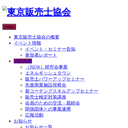
menu
東京販売士協会の概要
イベント情報
イベント・セミナー告知
参加者レポート
活動内容
（NEW）研究会事業
エネルギッシュタウン
販売士パワーアップセミナー
先進商業施設視察会
新コーチングスキルアップセミナー
販売士検定対策講座
会員のための交流・親睦会
関係団体との事業連携
広報活動
お知らせ
お知らせ一覧