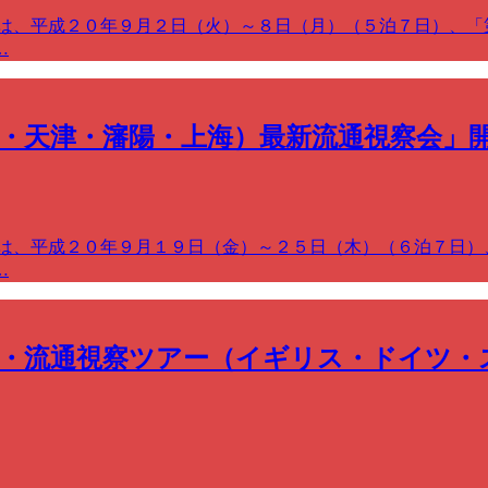
では、平成２０年９月２日（火）～８日（月）（５泊７日）、「
…
京・天津・瀋陽・上海）最新流通視察会」
では、平成２０年９月１９日（金）～２５日（木）（６泊７日）
…
物流・流通視察ツアー（イギリス・ドイツ・