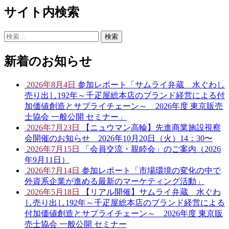
サイト内検索
検
索:
新着のお知らせ
2026年8月4日
参加レポート「サムライ弁蔵 水ぐわし
売り出し192年～千疋屋総本店のブランド経営による付
加価値創造とサプライチェーン～ 2026年度 東京販売
士協会 一般公開 セミナー」
2026年7月23日
【ニュウマン高輪】先進商業施設視察
会開催のお知らせ 2026年10月20日（火）14：30〜
2026年7月15日
「会員交流・親睦会」のご案内（2026
年9月11日）
2026年7月14日
参加レポート「市場環境の変化の中で
外資系企業が進める最新のマーケティング活動」
2026年5月18日
【リアル開催】サムライ弁蔵 水ぐわ
し売り出し192年～千疋屋総本店のブランド経営による
付加価値創造とサプライチェーン～ 2026年度 東京販
売士協会 一般公開 セミナー