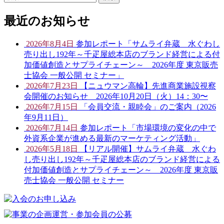
索:
最近のお知らせ
2026年8月4日
参加レポート「サムライ弁蔵 水ぐわし
売り出し192年～千疋屋総本店のブランド経営による付
加価値創造とサプライチェーン～ 2026年度 東京販売
士協会 一般公開 セミナー」
2026年7月23日
【ニュウマン高輪】先進商業施設視察
会開催のお知らせ 2026年10月20日（火）14：30〜
2026年7月15日
「会員交流・親睦会」のご案内（2026
年9月11日）
2026年7月14日
参加レポート「市場環境の変化の中で
外資系企業が進める最新のマーケティング活動」
2026年5月18日
【リアル開催】サムライ弁蔵 水ぐわ
し売り出し192年～千疋屋総本店のブランド経営による
付加価値創造とサプライチェーン～ 2026年度 東京販
売士協会 一般公開 セミナー