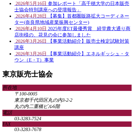
2026年5月16日
参加レポート「高千穂大学の日本販売
士協会特別講座への登壇報告」
2026年4月28日
【募集】首都圏販路拡大コーディネー
ター(奈良県地域産業振興センター)
2026年4月10日
2025年度ET最優秀賞 経堂農大通り商
店街様の、花見の会に参加しました
2026年3月26日
【事業活動紹介】販売士検定試験対策
講座
2026年3月26日
【事業活動紹介】エネルギッシュ・タ
ウン（E・T）事業
東京販売士協会
所在地
〒100-0005
東京都千代田区丸の内3-2-2
丸の内二重橋ビル6階
電話
03-3283-7524
FAX
03-3283-7678