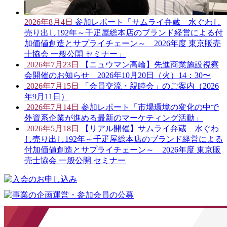
2026年8月4日
参加レポート「サムライ弁蔵 水ぐわし
売り出し192年～千疋屋総本店のブランド経営による付
加価値創造とサプライチェーン～ 2026年度 東京販売
士協会 一般公開 セミナー」
2026年7月23日
【ニュウマン高輪】先進商業施設視察
会開催のお知らせ 2026年10月20日（火）14：30〜
2026年7月15日
「会員交流・親睦会」のご案内（2026
年9月11日）
2026年7月14日
参加レポート「市場環境の変化の中で
外資系企業が進める最新のマーケティング活動」
2026年5月18日
【リアル開催】サムライ弁蔵 水ぐわ
し売り出し192年～千疋屋総本店のブランド経営による
付加価値創造とサプライチェーン～ 2026年度 東京販
売士協会 一般公開 セミナー