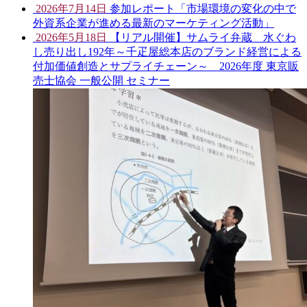
2026年7月14日
参加レポート「市場環境の変化の中で
外資系企業が進める最新のマーケティング活動」
2026年5月18日
【リアル開催】サムライ弁蔵 水ぐわ
し売り出し192年～千疋屋総本店のブランド経営による
付加価値創造とサプライチェーン～ 2026年度 東京販
売士協会 一般公開 セミナー