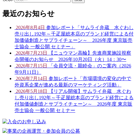
最近のお知らせ
2026年8月4日
参加レポート「サムライ弁蔵 水ぐわし
売り出し192年～千疋屋総本店のブランド経営による付
加価値創造とサプライチェーン～ 2026年度 東京販売
士協会 一般公開 セミナー」
2026年7月23日
【ニュウマン高輪】先進商業施設視察
会開催のお知らせ 2026年10月20日（火）14：30〜
2026年7月15日
「会員交流・親睦会」のご案内（2026
年9月11日）
2026年7月14日
参加レポート「市場環境の変化の中で
外資系企業が進める最新のマーケティング活動」
2026年5月18日
【リアル開催】サムライ弁蔵 水ぐわ
し売り出し192年～千疋屋総本店のブランド経営による
付加価値創造とサプライチェーン～ 2026年度 東京販
売士協会 一般公開 セミナー