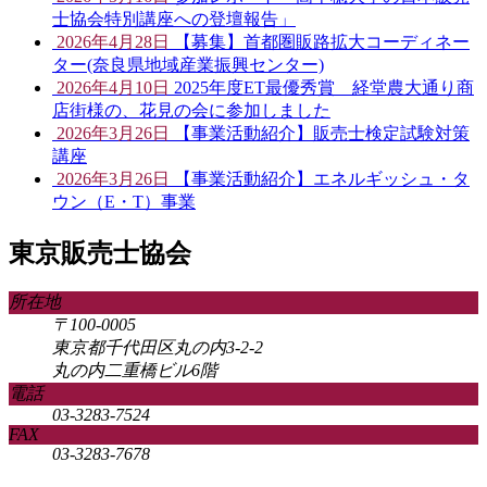
士協会特別講座への登壇報告」
2026年4月28日
【募集】首都圏販路拡大コーディネー
ター(奈良県地域産業振興センター)
2026年4月10日
2025年度ET最優秀賞 経堂農大通り商
店街様の、花見の会に参加しました
2026年3月26日
【事業活動紹介】販売士検定試験対策
講座
2026年3月26日
【事業活動紹介】エネルギッシュ・タ
ウン（E・T）事業
東京販売士協会
所在地
〒100-0005
東京都千代田区丸の内3-2-2
丸の内二重橋ビル6階
電話
03-3283-7524
FAX
03-3283-7678