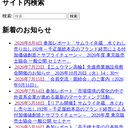
サイト内検索
検索:
新着のお知らせ
2026年8月4日
参加レポート「サムライ弁蔵 水ぐわし
売り出し192年～千疋屋総本店のブランド経営による付
加価値創造とサプライチェーン～ 2026年度 東京販売
士協会 一般公開 セミナー」
2026年7月23日
【ニュウマン高輪】先進商業施設視察
会開催のお知らせ 2026年10月20日（火）14：30〜
2026年7月15日
「会員交流・親睦会」のご案内（2026
年9月11日）
2026年7月14日
参加レポート「市場環境の変化の中で
外資系企業が進める最新のマーケティング活動」
2026年5月18日
【リアル開催】サムライ弁蔵 水ぐわ
し売り出し192年～千疋屋総本店のブランド経営による
付加価値創造とサプライチェーン～ 2026年度 東京販
売士協会 一般公開 セミナー
2026年5月16日
参加レポート「高千穂大学の日本販売