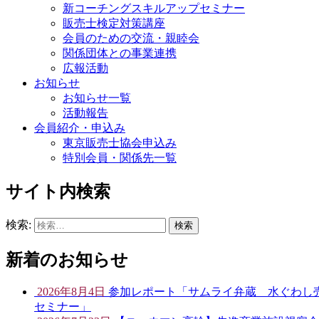
新コーチングスキルアップセミナー
販売士検定対策講座
会員のための交流・親睦会
関係団体との事業連携
広報活動
お知らせ
お知らせ一覧
活動報告
会員紹介・申込み
東京販売士協会申込み
特別会員・関係先一覧
サイト内検索
検索:
新着のお知らせ
2026年8月4日
参加レポート「サムライ弁蔵 水ぐわし売
セミナー」