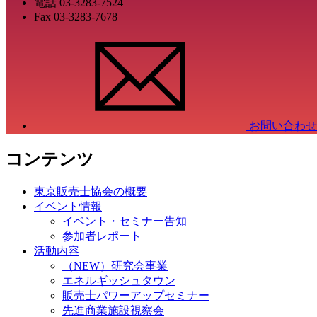
電話
03-3283-7524
Fax
03-3283-7678
お問い合わせ
コンテンツ
東京販売士協会の概要
イベント情報
イベント・セミナー告知
参加者レポート
活動内容
（NEW）研究会事業
エネルギッシュタウン
販売士パワーアップセミナー
先進商業施設視察会