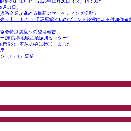
のお知らせ 2026年10月20日（火）14：30〜
9月11日）
資系企業が進める最新のマーケティング活動」
り出し192年～千疋屋総本店のブランド経営による付加価値創造
協会特別講座への登壇報告」
ー(奈良県地域産業振興センター)
商店街様の、花見の会に参加しました
座
ン（E・T）事業