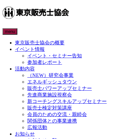
menu
東京販売士協会の概要
イベント情報
イベント・セミナー告知
参加者レポート
活動内容
（NEW）研究会事業
エネルギッシュタウン
販売士パワーアップセミナー
先進商業施設視察会
新コーチングスキルアップセミナー
販売士検定対策講座
会員のための交流・親睦会
関係団体との事業連携
広報活動
お知らせ