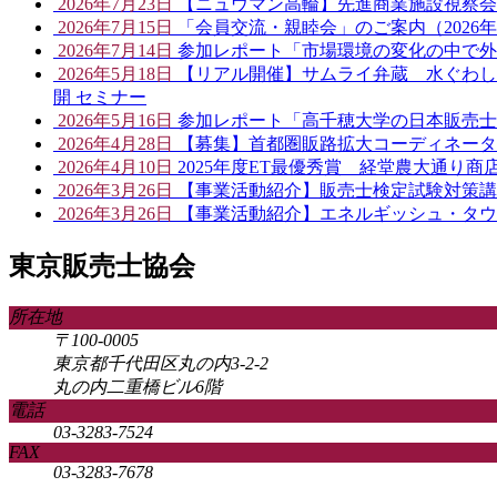
2026年7月23日
【ニュウマン高輪】先進商業施設視察会開催
2026年7月15日
「会員交流・親睦会」のご案内（2026年
2026年7月14日
参加レポート「市場環境の変化の中で外
2026年5月18日
【リアル開催】サムライ弁蔵 水ぐわし売
開 セミナー
2026年5月16日
参加レポート「高千穂大学の日本販売士
2026年4月28日
【募集】首都圏販路拡大コーディネータ
2026年4月10日
2025年度ET最優秀賞 経堂農大通り
2026年3月26日
【事業活動紹介】販売士検定試験対策講
2026年3月26日
【事業活動紹介】エネルギッシュ・タウ
東京販売士協会
所在地
〒100-0005
東京都千代田区丸の内3-2-2
丸の内二重橋ビル6階
電話
03-3283-7524
FAX
03-3283-7678