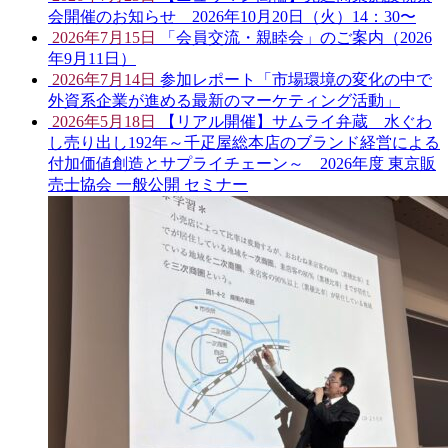
会開催のお知らせ 2026年10月20日（火）14：30〜
2026年7月15日
「会員交流・親睦会」のご案内（2026
年9月11日）
2026年7月14日
参加レポート「市場環境の変化の中で
外資系企業が進める最新のマーケティング活動」
2026年5月18日
【リアル開催】サムライ弁蔵 水ぐわ
し売り出し192年～千疋屋総本店のブランド経営による
付加価値創造とサプライチェーン～ 2026年度 東京販
売士協会 一般公開 セミナー