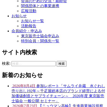
会員のための交流・親睦会
関係団体との事業連携
広報活動
お知らせ
お知らせ一覧
活動報告
会員紹介・申込み
東京販売士協会申込み
特別会員・関係先一覧
サイト内検索
検索:
新着のお知らせ
2026年8月4日
参加レポート「サムライ弁蔵 水ぐわし
売り出し192年～千疋屋総本店のブランド経営による付
加価値創造とサプライチェーン～ 2026年度 東京販売
士協会 一般公開 セミナー」
2026年7月23日
【ニュウマン高輪】先進商業施設視察