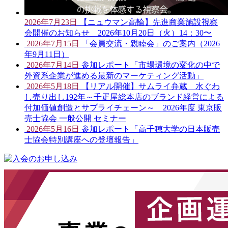
2026年7月23日
【ニュウマン高輪】先進商業施設視察
会開催のお知らせ 2026年10月20日（火）14：30〜
2026年7月15日
「会員交流・親睦会」のご案内（2026
年9月11日）
2026年7月14日
参加レポート「市場環境の変化の中で
外資系企業が進める最新のマーケティング活動」
2026年5月18日
【リアル開催】サムライ弁蔵 水ぐわ
し売り出し192年～千疋屋総本店のブランド経営による
付加価値創造とサプライチェーン～ 2026年度 東京販
売士協会 一般公開 セミナー
2026年5月16日
参加レポート「高千穂大学の日本販売
士協会特別講座への登壇報告」