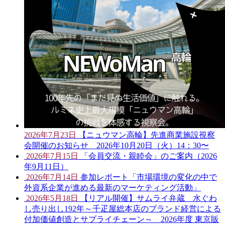
2026年7月23日
【ニュウマン高輪】先進商業施設視察
会開催のお知らせ 2026年10月20日（火）14：30〜
2026年7月15日
「会員交流・親睦会」のご案内（2026
年9月11日）
2026年7月14日
参加レポート「市場環境の変化の中で
外資系企業が進める最新のマーケティング活動」
2026年5月18日
【リアル開催】サムライ弁蔵 水ぐわ
し売り出し192年～千疋屋総本店のブランド経営による
付加価値創造とサプライチェーン～ 2026年度 東京販