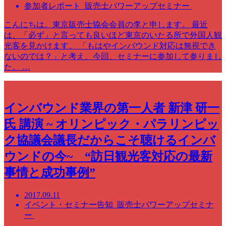
参加者レポート 販売士パワーアップセミナー
こんにちは。東京販売士協会会員の李と申します。 最近
は、「必ず」と言っても良いほど東京のいたる所で外国人観
光客を見かけます。 「もはやインバウンド対応は無視でき
ないのでは？」と考え、今回、セミナーに参加して参りまし
た。 …
インバウンド業界の第一人者 新津 研一
氏 講演 ~ オリンピック・パラリンピッ
ク協議会議長だからこそ聴けるインバ
ウンドの今~ “訪日観光客対応の最新
事情と成功事例”
2017.09.11
イベント・セミナー告知 販売士パワーアップセミナ
ー