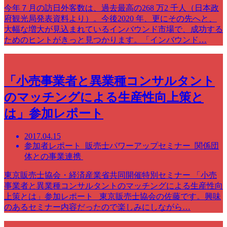
今年７月の訪日外客数は、過去最高の268 万2 千人（日本政
府観光局発表資料より）。今後2020 年、更にその先へと、
大幅な増大が見込まれているインバウンド市場で、成功する
ためのヒントがきっと見つかります。「インバウンド…
「小売事業者と異業種コンサルタント
のマッチングによる生産性向上策と
は」参加レポート
2017.04.15
参加者レポート 販売士パワーアップセミナー 関係団
体との事業連携
東京販売士協会・経済産業省共同開催特別セミナー 「小売
事業者と異業種コンサルタントのマッチングによる生産性向
上策とは」参加レポート 東京販売士協会の佐藤です。興味
のあるセミナー内容だったので楽しみにしながら…