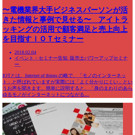
〜電機業界大手ビジネスパーソンが活
きた情報と事例で見せる〜 アイトラ
ッキングの活用で顧客満足と売上向上
を目指すＩＯＴセミナー
2018.02.04
イベント・セミナー告知 販売士パワーアップセミナ
ー
IOTとは、Internet of things の略で、「モノのインターネッ
ト」と呼ばれていますが実際には「よく分かりにくい」とい
うお声を聞きます。簡単に説明すると、「身のまわりのあら
ゆるモノがインターネットにつながる…