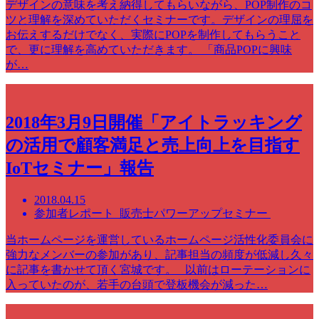
デザインの意味を考え納得してもらいながら、POP制作のコ
ツと理解を深めていただくセミナーです。デザインの理屈を
お伝えするだけでなく、実際にPOPを制作してもらうこと
で、更に理解を高めていただきます。 「商品POPに興味
が…
2018年3月9日開催「アイトラッキング
の活用で顧客満足と売上向上を目指す
IoTセミナー」報告
2018.04.15
参加者レポート 販売士パワーアップセミナー
当ホームページを運営しているホームページ活性化委員会に
強力なメンバーの参加があり、記事担当の頻度が低減し久々
に記事を書かせて頂く宮城です。 以前はローテーションに
入っていたのが、若手の台頭で登板機会が減った…