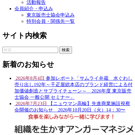
活動報告
会員紹介・申込み
東京販売士協会申込み
特別会員・関係先一覧
サイト内検索
検
索:
新着のお知らせ
2026年8月4日
参加レポート「サムライ弁蔵 水ぐわし
売り出し192年～千疋屋総本店のブランド経営による付
加価値創造とサプライチェーン～ 2026年度 東京販売
士協会 一般公開 セミナー」
2026年7月23日
【ニュウマン高輪】先進商業施設視察
会開催のお知らせ 2026年10月20日（火）14：30〜