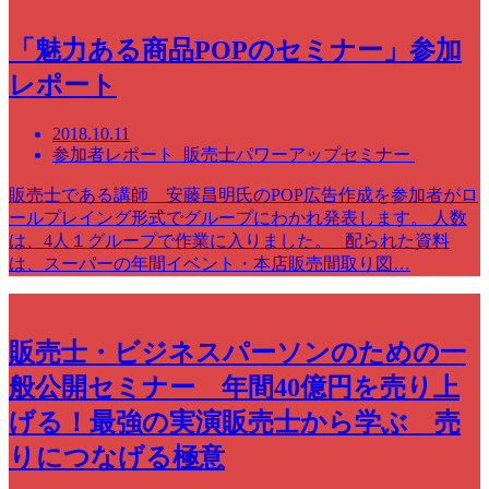
「魅力ある商品POPのセミナー」参加
レポート
2018.10.11
参加者レポート 販売士パワーアップセミナー
販売士である講師 安藤昌明氏のPOP広告作成を参加者がロ
ールプレイング形式でグループにわかれ発表します。 人数
は、4人１グループで作業に入りました。 配られた資料
は、スーパーの年間イベント・本店販売間取り図…
販売士・ビジネスパーソンのための一
般公開セミナー 年間40億円を売り上
げる！最強の実演販売士から学ぶ 売
りにつなげる極意