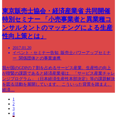
東京販売士協会・経済産業省 共同開催
特別セミナー 「小売事業者と異業種コ
ンサルタントのマッチングによる生産
性向上策とは」
2017.01.20
イベント・セミナー告知 販売士パワーアップセミナ
ー 関係団体との事業連携
我が国のGDPの７割を占めるサービス産業。生産性の向上
が喫緊の課題であると経済産業省は、「サービス産業チャレ
ンジプログラム」（日本経済生産性本部決定）等の課題解決
を図る活動を展開しています。 こういった背景を踏まえ、
経済…
1
2
3
4