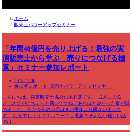
販売士パワーアップセミナー
ホーム
販売士パワーアップセミナー
「年間40億円を売り上げる！最強の実
演販売士から学ぶ 売りにつなげる極
意」セミナー参加レポート
2018.12.06
参加者レポート 販売士パワーアップセミナー
こんにちは。東京販売士協会の木村篤です。 12月に入る
と、さすがにちょっと寒いですね。あれほど暑かった夏が嘘
のように。 ただ今年の12月はまだ平年より暖かいようで
す。 なぜでしょう？エルニーニョ現象？そんな小難しい話
では…