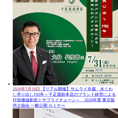
2026年5月18日
【リアル開催】サムライ弁蔵 水ぐわ
し売り出し192年～千疋屋総本店のブランド経営による
付加価値創造とサプライチェーン～ 2026年度 東京販
売士協会 一般公開 セミナー