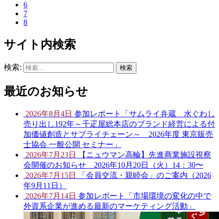
6
7
8
サイト内検索
検索:
最近のお知らせ
2026年8月4日
参加レポート「サムライ弁蔵 水ぐわし
売り出し192年～千疋屋総本店のブランド経営による付
加価値創造とサプライチェーン～ 2026年度 東京販売
士協会 一般公開 セミナー」
2026年7月23日
【ニュウマン高輪】先進商業施設視察
会開催のお知らせ 2026年10月20日（火）14：30〜
2026年7月15日
「会員交流・親睦会」のご案内（2026
年9月11日）
2026年7月14日
参加レポート「市場環境の変化の中で
外資系企業が進める最新のマーケティング活動」