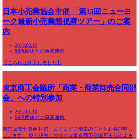
日本小売業協会主催 「第15回ニューヨ
ーク最新小売業態視察ツアー」のご案
内
2012.02.10
関係団体との事業連携
【こちらは終了しました】
東京商工会議所「商業・商業卸売合同部
会」への特別参加
2012.01.10
関係団体との事業連携
東京販売士協会 拝啓 ますますご清栄のこととお喜び申し
上げます。 東京販売士協会では東京商工会議所主催による