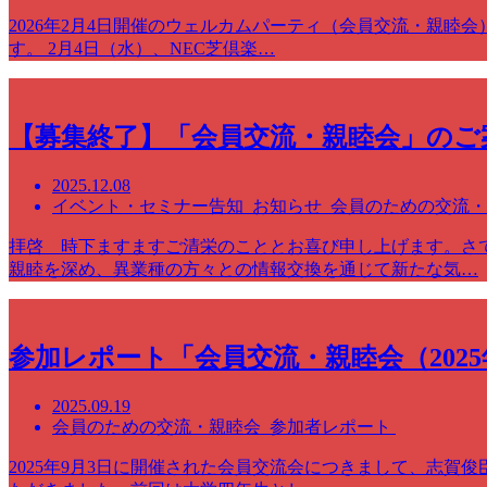
2026年2月4日開催のウェルカムパーティ（会員交流・親
す。 2月4日（水）、NEC芝倶楽…
【募集終了】「会員交流・親睦会」のご案内
2025.12.08
イベント・セミナー告知 お知らせ 会員のための交流
拝啓 時下ますますご清栄のこととお喜び申し上げます。さ
親睦を深め、異業種の方々との情報交換を通じて新たな気…
参加レポート「会員交流・親睦会（2025
2025.09.19
会員のための交流・親睦会 参加者レポート
2025年9月3日に開催された会員交流会につきまして、志