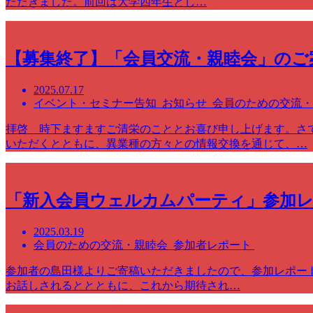
ただきました。前回は大学四年生とし…
【募集終了】「会員交流・親睦会」のご案内
2025.07.17
イベント・セミナー告知 お知らせ 会員のための交流
拝啓 時下ますますご清栄のこととお喜び申し上げます。さ
いただくとともに、異業種の方々との情報交換を通じて、…
「新入会員ウェルカムパーティ」参加
2025.03.19
会員のための交流・親睦会 参加者レポート
参加者の島田様よりご寄稿いただきましたので、参加レポー
お話しされるととともに、これから期待され…