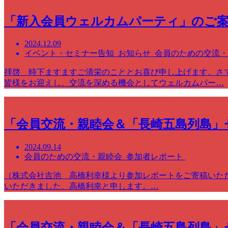
「新入会員ウェルカムパーティ」のご案内（
2024.12.09
イベント・セミナー告知 お知らせ 会員のための交流
拝啓 時下ますますご清栄のこととお喜び申し上げます。さ
皆様をお迎えし、交流を深める機会としてウェルカムパー…
「会員交流・親睦会＆「長崎五島列島」
2024.09.14
会員のための交流・親睦会 参加者レポート
（株式会社吉池 高橋利幸様より参加レポートをご寄稿いただ
いただきました、高橋利幸と申します。…
「会員交流・親睦会＆「長崎五島列島」セ