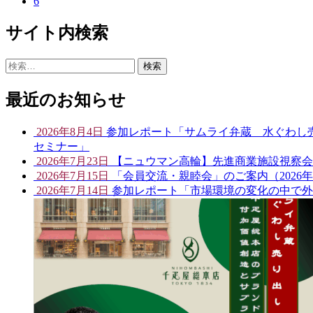
6
サイト内検索
検
索:
最近のお知らせ
2026年8月4日
参加レポート「サムライ弁蔵 水ぐわし売
セミナー」
2026年7月23日
【ニュウマン高輪】先進商業施設視察会開催
2026年7月15日
「会員交流・親睦会」のご案内（2026年
2026年7月14日
参加レポート「市場環境の変化の中で外