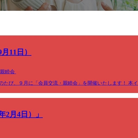
月11日）
・親睦会
のたび、９月に「会員交流・親睦会」を開催いたします！ 本
年2月4日）」