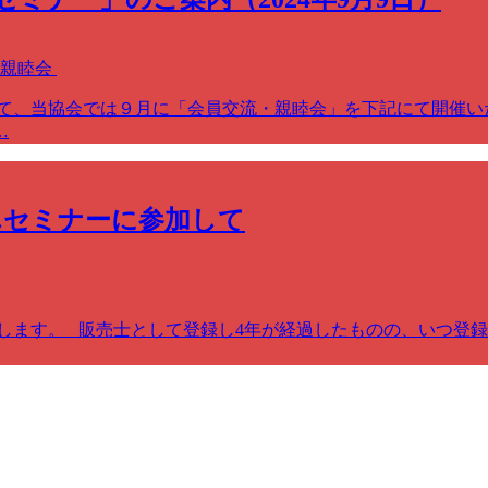
・親睦会
て、当協会では９月に「会員交流・親睦会」を下記にて開催い
…
んセミナーに参加して
します。 販売士として登録し4年が経過したものの、いつ登