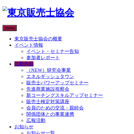
menu
東京販売士協会の概要
イベント情報
イベント・セミナー告知
参加者レポート
活動内容
（NEW）研究会事業
エネルギッシュタウン
販売士パワーアップセミナー
先進商業施設視察会
新コーチングスキルアップセミナー
販売士検定対策講座
会員のための交流・親睦会
関係団体との事業連携
広報活動
お知らせ
お知らせ一覧