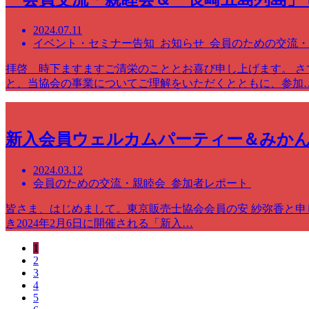
2024.07.11
イベント・セミナー告知 お知らせ 会員のための交流
拝啓 時下ますますご清栄のこととお喜び申し上げます。 さ
と、当協会の事業についてご理解をいただくとともに、参加
新入会員ウェルカムパーティー＆みか
2024.03.12
会員のための交流・親睦会 参加者レポート
皆さま、はじめまして。東京販売士協会会員の安 紗弥香と申
き2024年2月6日に開催される「新入…
1
2
3
4
5